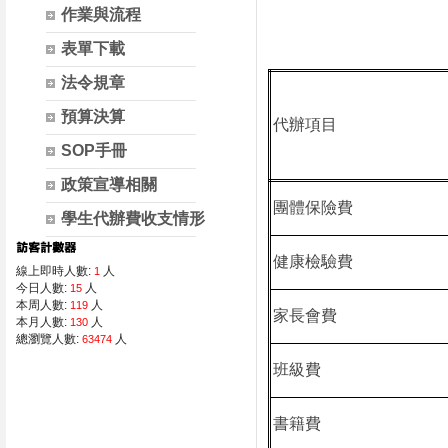
作業與流程
表單下載
法令規章
預算決算
代辦項目
SOP手冊
政策宣導相關
團體保險費
學生代辦費收支情形
健康檢驗費
線上即時人數:
人
1
今日人數:
人
15
本周人數:
人
119
家長會費
本月人數:
人
130
總瀏覽人數:
人
63474
班級費
書籍費