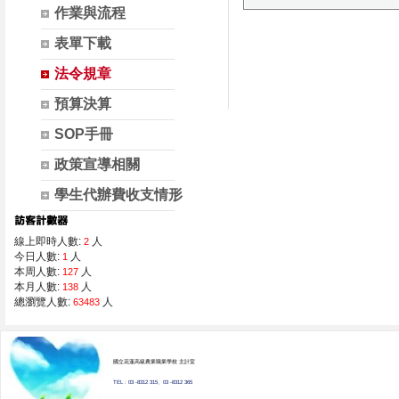
作業與流程
表單下載
法令規章
預算決算
SOP手冊
政策宣導相關
學生代辦費收支情形
線上即時人數:
人
2
今日人數:
人
1
本周人數:
人
127
本月人數:
人
138
總瀏覽人數:
人
63483
國立花蓮高級農業職業學校 主計室
TEL : 03 -8312 315、03 -8312 365