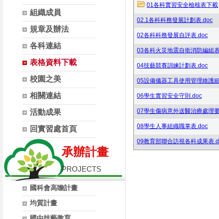
01各科實習安全檢核表下載
組織成員
02.1各科科務發展計劃表.doc
規章及辦法
02各科科務發展自評表.doc
各科連結
03各科火災地震自衛消防編組表.
表格資料下載
04技藝競賽訓練計劃表.doc
校園之美
05設備儀器工具使用管理維護細則
相關連結
06學生實習安全守則.doc
07學生傷病意外送醫治療處理要點
活動成果
08學生人事組織職掌表.doc
回實習處首頁
09教育部聯合訪視各科成果表.d
承辦計畫
PROJECTS
國科會高瞻計畫
均質計畫
國中技藝教育