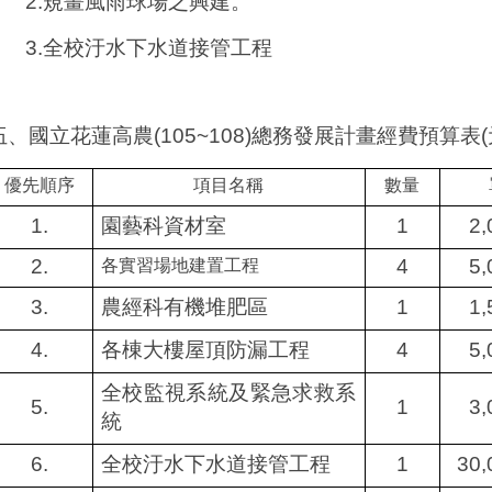
2.
規畫風雨球場之興建。
3.
全校汙水下水道接管工程
伍、國立花蓮高農
(105~108)
總務發展計畫經費預算表
(
優先順序
項目名稱
數量
1.
園藝科資材室
1
2,
2.
4
5,
各實習場地建置工程
3.
農經科有機堆肥區
1
1,
4.
各棟大樓屋頂防漏工程
4
5,
全校監視系統及緊急求救系
5.
1
3,
統
6.
全校汙水下水道接管工程
1
30,