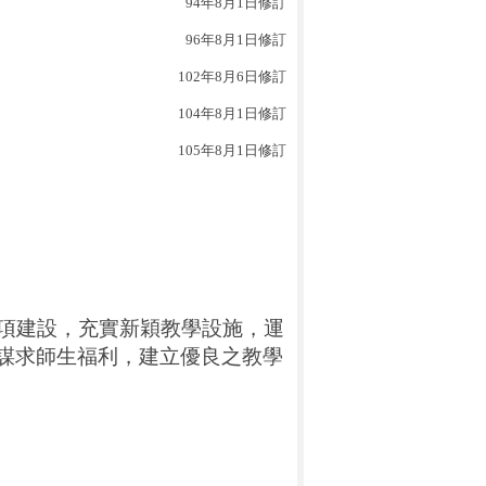
94
年
8
月
1
日
修訂
96
年
8
月
1
日
修訂
102
年
8
月
6
日修訂
104
年
8
月
1
日修訂
105
年
8
月
1
日修訂
項建設，充實新穎教學設施，運
謀求師生福利，建立優良之教學