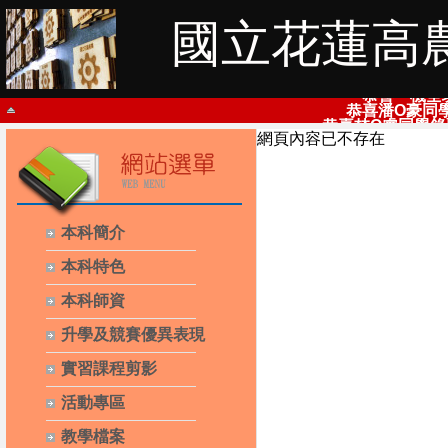
國立花蓮高農
恭喜杜O恩同學
恭喜一機全
恭喜潘O豪同
恭喜林O睿同學
網頁內容已不存在
感謝自由時報，報導本科那O
狂賀111年度全國技藝競賽那O維同學參
狂賀本科潘O豪、楊O福、那O
恭喜本科110
狂賀本科李O勝同
狂賀本科沈O綸同學
恭喜姚O慈
本科簡介
恭喜姜O琪錄
恭喜沈O綸同學
本科特色
本科師資
升學及競賽優異表現
實習課程剪影
活動專區
教學檔案