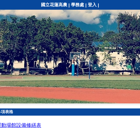
國立花蓮高農
學務處
登入
|
|
|
各項表格
運動場館設備修繕表