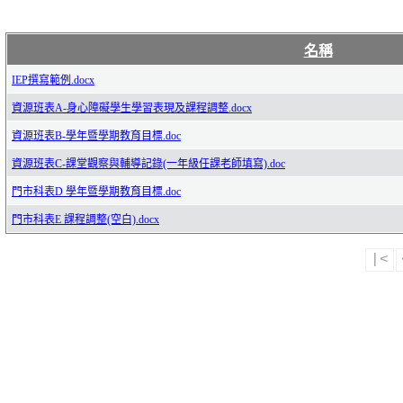
名稱
IEP撰寫範例.docx
資源班表A-身心障礙學生學習表現及課程調整.docx
資源班表B-學年暨學期教育目標.doc
資源班表C-課堂觀察與輔導記錄(一年級任課老師填寫).doc
門市科表D 學年暨學期教育目標.doc
門市科表E 課程調整(空白).docx
|<