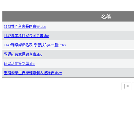
名稱
1142共同科家長同意書.doc
1142專業科目家長同意書.doc
1142輔導課點名表(學習扶助&一般).xlsx
教師研習意見調查表.doc
研習活動簽到單.doc
重補修學生自學輔導個人紀錄表.docx
|<